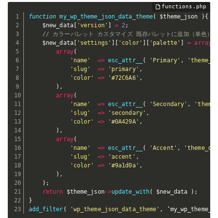
function
my_wp_theme_json_data_theme
(
$theme_json
)
{
$new_data
[
'version'
]
=
2
;
// カラーパレット カスタマイズ 既存パレットに追加（単色）
$new_data
[
'settings'
]
[
'color'
]
[
'palette'
]
=
array
(
array
(
'name'
=
>
esc_attr__
(
'Primary'
,
'theme_d
'slug'
=
>
'primary'
,
'color'
=
>
'#72C6A6'
,
)
,
array
(
'name'
=
>
esc_attr__
(
'Secondary'
,
'theme
'slug'
=
>
'secondary'
,
'color'
=
>
'#0A429A'
,
)
,
array
(
'name'
=
>
esc_attr__
(
'Accent'
,
'theme_do
'slug'
=
>
'accent'
,
'color'
=
>
'#9a1d0a'
,
)
,
)
;
return
$theme_json
-
>
update_with
(
$new_data
)
;
}
add_filter
(
'wp_theme_json_data_theme'
,
 ‘my_wp_theme_j