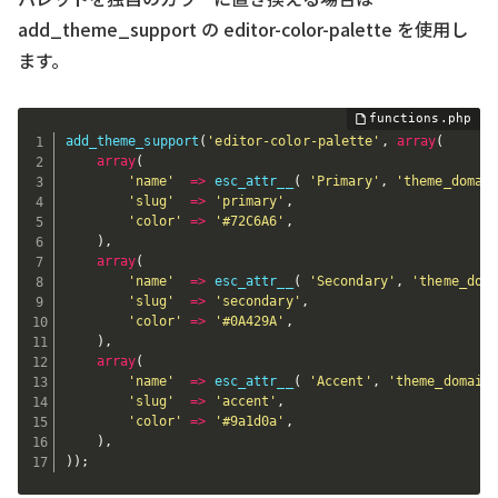
add_theme_support の editor-color-palette を使用し
ます。
add_theme_support
(
'editor-color-palette'
,
array
(
array
(
'name'
=
>
esc_attr__
(
'Primary'
,
'theme_domai
'slug'
=
>
'primary'
,
'color'
=
>
'#72C6A6'
,
)
,
array
(
'name'
=
>
esc_attr__
(
'Secondary'
,
'theme_dom
'slug'
=
>
'secondary'
,
'color'
=
>
'#0A429A'
,
)
,
array
(
'name'
=
>
esc_attr__
(
'Accent'
,
'theme_domain
'slug'
=
>
'accent'
,
'color'
=
>
'#9a1d0a'
,
)
,
)
)
;