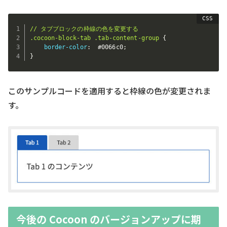
// タブブロックの枠線の色を変更する

.cocoon-block-tab .tab-content-group
{
border-color
:
  #0066c0
;
}
このサンプルコードを適用すると枠線の色が変更されま
す。
今後の Cocoon のバージョンアップに期